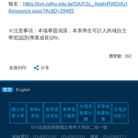
報名：
https://sys.ndhu.edu.tw/SA/XSL_ApplyRWD/Act
Announce.aspx?ActID=29465
※注意事項：本場專題演講，本系學生可計入跨域自主
學習認證
(
專業成長
)2hr
。
瀏覽數:
391
友善列印
分享
繁體
English
光電系
系學會
國立東
東華e
東華選
東華電
光電課
臉書社
臉書粉
華大學
學苑
課系統
子履歷
程影片
團
專
974花蓮縣壽豐鄉志學村大學路二段一號
連絡電話：
03-8903182
、
03-8903183
傳真：
03-8900171