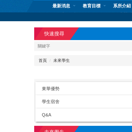
跳
最新消息
教育目標
系所介紹
到
主
要
內
快速搜尋
容
區
首頁
未來學生
東華優勢
學生宿舍
Q&A