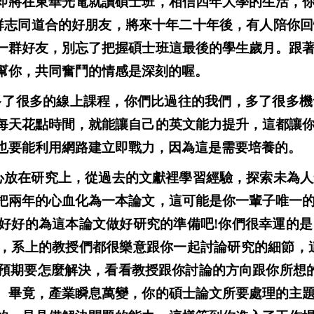
即將在東華光電就讀碩士班，相信四年大學的生活，
群志同道合的好朋友，將來十年二十年後，有人陪你回
一群好友，別忘了把握碩士班這最後的學生歲月。跟
幫你，共同奮鬥的情感是深刻的喔。
多了很多的線上課程，你們比過往的我們，多了很多機
每天花點時間，就能讓自己的英文能力提升，這都讓
也要能利用網路建立即戰力，因為這是需要培養的。
心放在研究上，從過去的文獻裡學習經驗，探索未為人
把兩年的心血化為一本論文，這可能是你一輩子唯一
好好的為這本論文做好研究的準備吧
!
你們很幸運的是
，系上的教授們都很樂意跟你一起討論研究的細節，
預期要怎麼解決，看看教授跟你討論的方向跟你所想
。畢竟，產業瞬息萬變，你的碩士論文所要處理的主