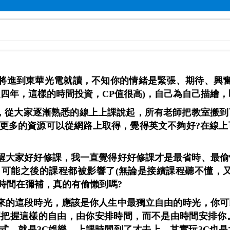
將進到東華光電就讀，不知你的情緒是緊張、期待、興
起四年，這樣的時間投資，
CP
值很高
)
，自己為自己描繪，
，從大家逐漸熟悉的線上上課說起，所有老師把教室搬到
更多的資源可以從網路上取得，覺得英文不夠好
?
在線上
醒大家好好修課，我一直覺得好好修課才是最省時、最偷
，可能之後的課程都被影響了
(
無論是接續課程聽不懂，
時間在彌補，真的有偷懶到嗎
?
來的這段時光，應該是你人生中最獨立自由的時光，你可
要把握這樣的自由，由你安排時間，而不是由時間安排你
式，就是
3C
娛樂，上課時間到了才去上。其實玩
3C
也是