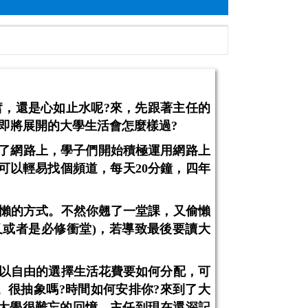
奮，還是心如止水呢
?
來，先跟著主任的
即將展開的大學生活會怎麼樣過
?
了網路上，學子們開始積極運用網路上
可以輕易找個頻道，每天
20
分鐘，四年
懶的方式。不然你翹了一堂課，又偷懶
又或者是必修衝堂
)
，若導致最後要讀大
以自由的選擇生活花費要如何分配，可
。很抽象嗎
?
時間如何安排你
?
來到了大
大學很難忘的回憶，主任到現在還深記