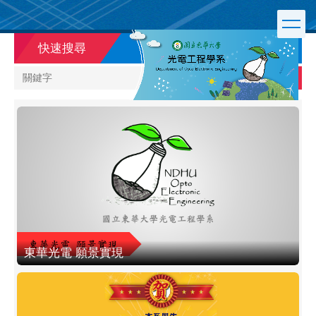
跳
到
主
快速搜尋
要
內
搜尋
容
區
東華光電 願景實現