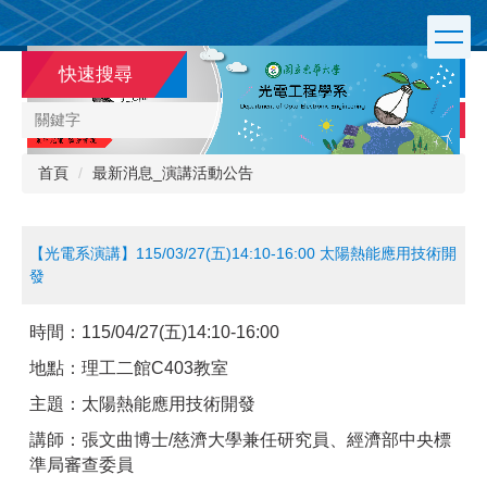
跳
到
主
快速搜尋
要
內
搜尋
容
區
首頁
最新消息_演講活動公告
【光電系演講】115/03/27(五)14:10-16:00 太陽熱能應用技術開
發
時間：
115/04/27(五)14:10-16:00
地點：理工二館
C403
教室
主題：太陽熱能應用技術開發
講師：張文曲博士/慈濟大學兼任研究員、經濟部中央標
準局審查委員