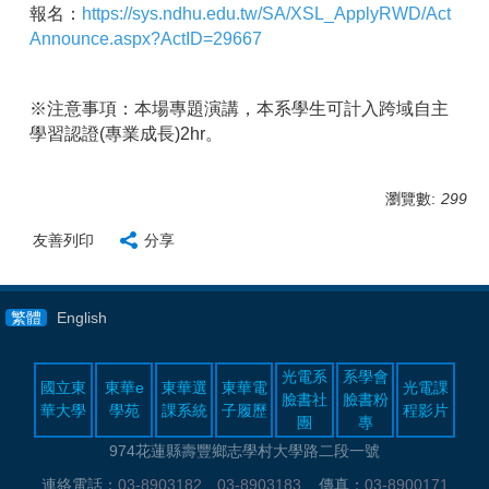
報名：
https://sys.ndhu.edu.tw/SA/XSL_ApplyRWD/Act
Announce.aspx?ActID=29667
※注意事項：本場專題演講，本系學生可計入跨域自主
學習認證
(
專業成長
)2hr
。
瀏覽數:
299
友善列印
分享
繁體
English
光電系
系學會
國立東
東華e
東華選
東華電
光電課
臉書社
臉書粉
華大學
學苑
課系統
子履歷
程影片
團
專
974花蓮縣壽豐鄉志學村大學路二段一號
連絡電話：
03-8903182
、
03-8903183
傳真：
03-8900171