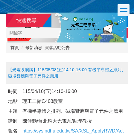
跳
到
主
快速搜尋
要
內
搜尋
容
區
首頁
最新消息_演講活動公告
【光電系演講】115/05/08(五)14:10-16:00 有機半導體之排列、
磁場響應與電子元件之應用
時間：
115/04/10(五)14:10-16:00
地點：理工二館
C403
教室
主題：有機半導體之排列、磁場響應與電子元件之應用
講師：陳佳勳/台北科大光電系/助理教授
報名：
https://sys.ndhu.edu.tw/SA/XSL_ApplyRWD/Act