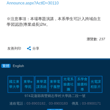
Announce.aspx?ActID=30110
※注意事項：本場專題演講，本系學生可計入跨域自主
學習認證
(
專業成長
)2hr
。
瀏覽數:
237
友善列印
分享
繁體
English
光電系
系學會
國立東
東華e
東華選
東華電
光電課
臉書社
臉書粉
華大學
學苑
課系統
子履歷
程影片
團
專
974花蓮縣壽豐鄉志學村大學路二段一號
連絡電話：
03-8903182
、
03-8903183
傳真：
03-8900171