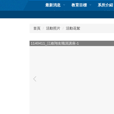
跳
最新消息
教育目標
系所介紹
到
主
要
內
首頁
活動照片
活動花絮
容
區
1140411_江維翔友職涯講座-2