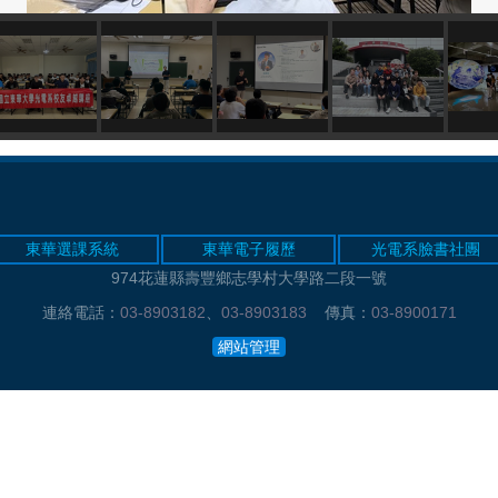
東華選課系統
東華電子履歷
光電系臉書社團
974花蓮縣壽豐鄉志學村大學路二段一號
連絡電話：
03-8903182
、
03-8903183
傳真：
03-8900171
網站管理