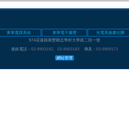
東華選課系統
東華電子履歷
光電系臉書社團
974花蓮縣壽豐鄉志學村大學路二段一號
連絡電話：
03-8903182
、
03-8903183
傳真：
03-8900171
網站管理