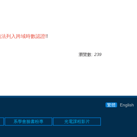
無法列入跨域時數認證
!
!
瀏覽數:
239
繁體
English
系學會臉書粉專
光電課程影片