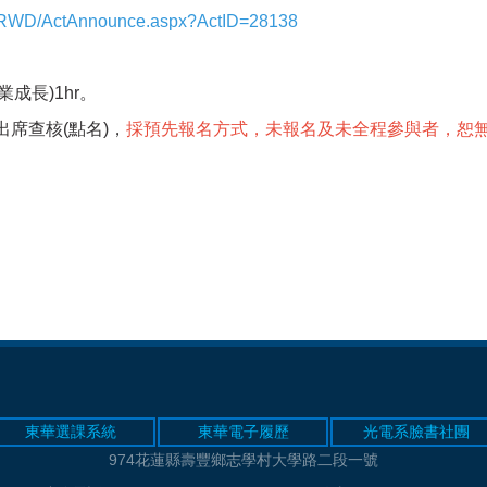
lyRWD/ActAnnounce.aspx?ActID=28138
成長)1hr。
席查核(點名)，
採預先報名方式，未報名及未全程參與者，恕
東華選課系統
東華電子履歷
光電系臉書社團
974花蓮縣壽豐鄉志學村大學路二段一號